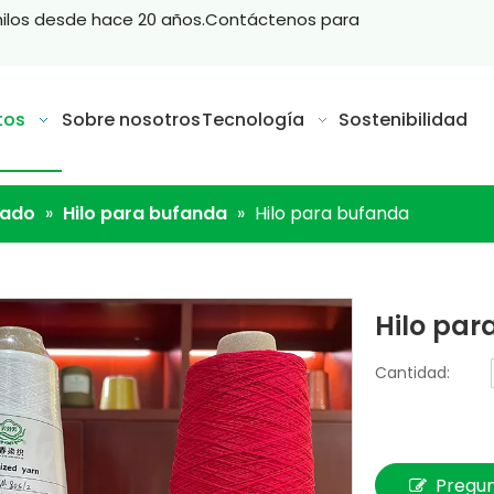
hilos desde hace 20 años.Contáctenos para
tos
Sobre nosotros
Tecnología
Sostenibilidad
zado
»
Hilo para bufanda
»
Hilo para bufanda
Hilo pa
Cantidad:
Pregu