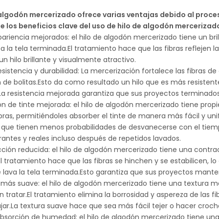
e algodón mercerizado ofrece varias ventajas debido al proc
e los beneficios clave del uso de hilo de algodón mercerizad
y apariencia mejorados: el hilo de algodón mercerizado tiene un b
a la tela terminada.El tratamiento hace que las fibras reflejen
un hilo brillante y visualmente atractivo.
esistencia y durabilidad: La mercerización fortalece las fibras d
de bolitas.Esto da como resultado un hilo que es más resistente
.La resistencia mejorada garantiza que sus proyectos terminado
ón de tinte mejorada: el hilo de algodón mercerizado tiene pro
ibras, permitiéndoles absorber el tinte de manera más fácil y u
 que tienen menos probabilidades de desvanecerse con el tiemp
rantes y reales incluso después de repetidos lavados.
cción reducida: el hilo de algodón mercerizado tiene una contr
.El tratamiento hace que las fibras se hinchen y se estabilicen
 lava la tela terminada.Esto garantiza que sus proyectos mant
a más suave: el hilo de algodón mercerizado tiene una textura 
n tratar.El tratamiento elimina la borrosidad y aspereza de las 
jar.La textura suave hace que sea más fácil tejer o hacer croch
absorción de humedad: el hilo de algodón mercerizado tiene un