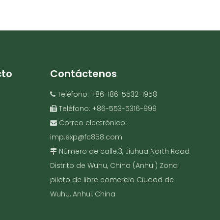
cto
Contáctenos
Teléfono: +86-186-5532-1958

Teléfono: +86-553-5316-999

Correo electrónico:

imp.exp@fc858.com
Número de calle.3, Jiuhua North Road

Distrito de Wuhu, China (Anhui) Zona
piloto de libre comercio Ciudad de
Wuhu, Anhui, China