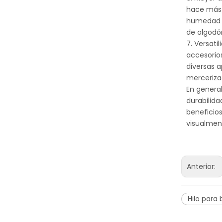
hace más c
humedad d
de algodó
7. Versati
accesorios
diversas a
merceriza
En general
durabilid
beneficios
visualment
Anterior:
Hilo para