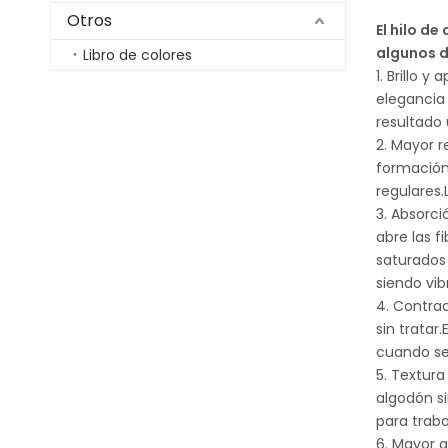
Otros
El hilo d
algunos d
Libro de colores
1. Brillo 
elegancia 
resultado 
2. Mayor r
formación 
regulares
3. Absorci
abre las f
saturados
siendo vib
4. Contra
sin tratar
cuando se
5. Textur
algodón si
para traba
6. Mayor 