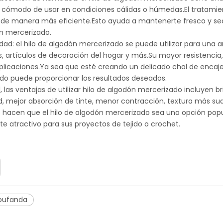
ómodo de usar en condiciones cálidas o húmedas.El tratamiento 
e manera más eficiente.Esto ayuda a mantenerte fresco y sec
n mercerizado.
lidad: el hilo de algodón mercerizado se puede utilizar para un
, artículos de decoración del hogar y más.Su mayor resistencia,
plicaciones.Ya sea que esté creando un delicado chal de encaje 
do puede proporcionar los resultados deseados.
, las ventajas de utilizar hilo de algodón mercerizado incluyen b
ad, mejor absorción de tinte, menor contracción, textura más s
 hacen que el hilo de algodón mercerizado sea una opción popul
e atractivo para sus proyectos de tejido o crochet.
 bufanda