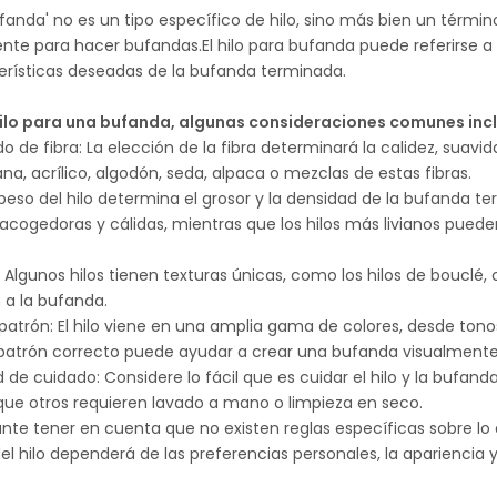
ufanda' no es un tipo específico de hilo, sino más bien un término u
 para hacer bufandas.El hilo para bufanda puede referirse a va
terísticas deseadas de la bufanda terminada.
 hilo para una bufanda, algunas consideraciones comunes inc
do de fibra: La elección de la fibra determinará la calidez, sua
ana, acrílico, algodón, seda, alpaca o mezclas de estas fibras.
l peso del hilo determina el grosor y la densidad de la bufanda 
acogedoras y cálidas, mientras que los hilos más livianos pue
: Algunos hilos tienen texturas únicas, como los hilos de bouclé, 
 a la bufanda.
 patrón: El hilo viene en una amplia gama de colores, desde tono
o patrón correcto puede ayudar a crear una bufanda visualmente
ad de cuidado: Considere lo fácil que es cuidar el hilo y la bufa
que otros requieren lavado a mano o limpieza en seco.
nte tener en cuenta que no existen reglas específicas sobre lo q
el hilo dependerá de las preferencias personales, la apariencia 