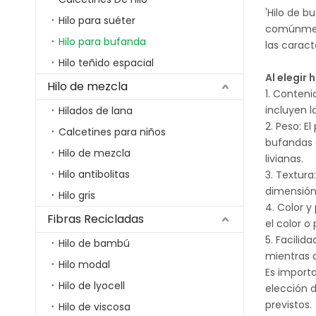
'Hilo de b
Hilo para suéter
comúnmente
Hilo para bufanda
las carac
Hilo teñido espacial
Al elegir
Hilo de mezcla
1. Conteni
incluyen l
Hilados de lana
2. Peso: E
Calcetines para niños
bufandas 
Hilo de mezcla
livianas.
Hilo antibolitas
3. Textura
dimensión
Hilo gris
4. Color y
Fibras Recicladas
el color 
5. Facilid
Hilo de bambú
mientras 
Hilo modal
Es importa
Hilo de lyocell
elección d
previstos.
Hilo de viscosa