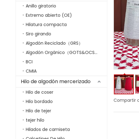
Anillo giratorio
Extremo abierto (OE)
Hilatura compacta
Siro girando
Algodón Reciclado（GRS）
Algodón Orgánico（GOTS&OCS）
BCI
CMIA
Hilo de algodón mercerizado
Hilo de coser
Compartir 
Hilo bordado
Hilo de tejer
tejer hilo
Hilados de camiseta
Calcetines De Hilo