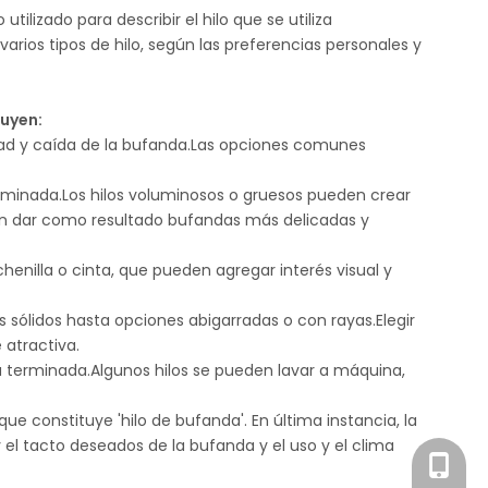
tilizado para describir el hilo que se utiliza
rios tipos de hilo, según las preferencias personales y
luyen:
vidad y caída de la bufanda.Las opciones comunes
terminada.Los hilos voluminosos o gruesos pueden crear
den dar como resultado bufandas más delicadas y
chenilla o cinta, que pueden agregar interés visual y
s sólidos hasta opciones abigarradas o con rayas.Elegir
 atractiva.
nda terminada.Algunos hilos se pueden lavar a máquina,
ue constituye 'hilo de bufanda'. En última instancia, la
y el tacto deseados de la bufanda y el uso y el clima
+86-18