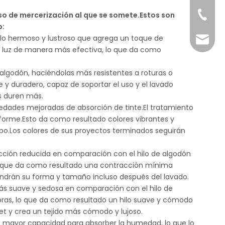
+86-55
eso de mercerización al que se somete.Estos son
o:
rillo hermoso y lustroso que agrega un toque de
imp.ex
 la luz de manera más efectiva, lo que da como
e algodón, haciéndolas más resistentes a roturas o
 y duradero, capaz de soportar el uso y el lavado
s duren más.
piedades mejoradas de absorción de tinte.El tratamiento
niforme.Esto da como resultado colores vibrantes y
o.Los colores de sus proyectos terminados seguirán
acción reducida en comparación con el hilo de algodón
, lo que da como resultado una contracción mínima
endrán su forma y tamaño incluso después del lavado.
más suave y sedosa en comparación con el hilo de
fibras, lo que da como resultado un hilo suave y cómodo
et y crea un tejido más cómodo y lujoso.
a mayor capacidad para absorber la humedad, lo que lo