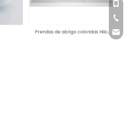
+86-18
+86-55
Prendas de abrigo coloridas Hilo
imp.ex
Melange para calcetines