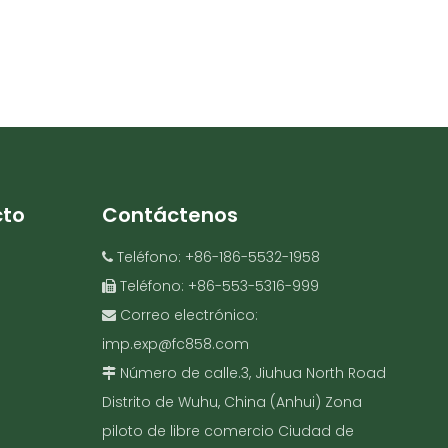
cto
Contáctenos
Teléfono: +86-186-5532-1958

Teléfono: +86-553-5316-999

Correo electrónico:

imp.exp@fc858.com
Número de calle.3, Jiuhua North Road

Distrito de Wuhu, China (Anhui) Zona
piloto de libre comercio Ciudad de