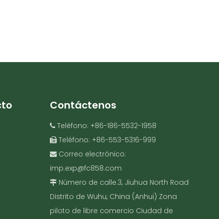
cto
Contáctenos
Teléfono: +86-186-5532-1958

Teléfono: +86-553-5316-999

Correo electrónico:

imp.exp@fc858.com
Número de calle.3, Jiuhua North Road

Distrito de Wuhu, China (Anhui) Zona
piloto de libre comercio Ciudad de