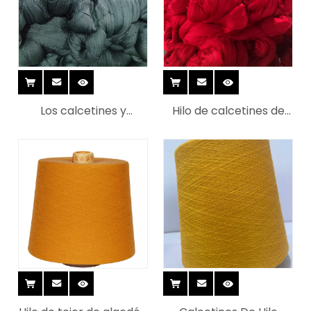
Los calcetines y
Hilo de calcetines de
suéteres calientes de la
algodón fascinante
venta utilizaron hilo de
100% algodón de venta
algodón mercerizado
caliente 32S/2
peinado de la fábrica
china