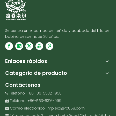
Se centra en el campo del teñido y acabado del hilo de
bobina desde hace 20 años.
Enlaces rápidos
Categoria de producto
Contáctenos
Teléfono: +86-186-5532-1958

Teléfono: +86-553-5316-999

Correo electrónico:
imp.exp@fc858.com

Número de calle.3, Jiuhua North Road Distrito de Wuhu,
